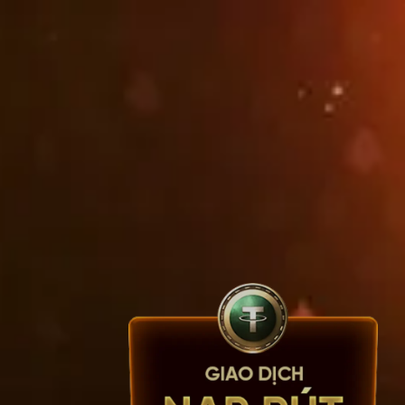
Bỏ
qua
nội
dung