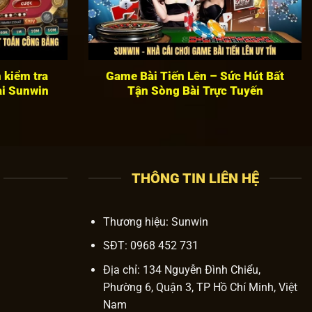
ên con đường phục vụ khách hàng.
 kiểm tra
Game Bài Tiến Lên – Sức Hút Bất
ại Sunwin
Tận Sòng Bài Trực Tuyến
o được ứng dụng sâu rộng để cá nhân hóa
tiềm năng mới, thiết lập một tiêu chuẩn
THÔNG TIN LIÊN HỆ
 công nghệ. Sứ mệnh tối cao là biến những
Thương hiệu: Sunwin
y mạnh ý thức chơi có trách nhiệm để giảm
SĐT: 0968 452 731
Địa chỉ: 134 Nguyễn Đình Chiểu,
Phường 6, Quận 3, TP Hồ Chí Minh, Việt
Nam