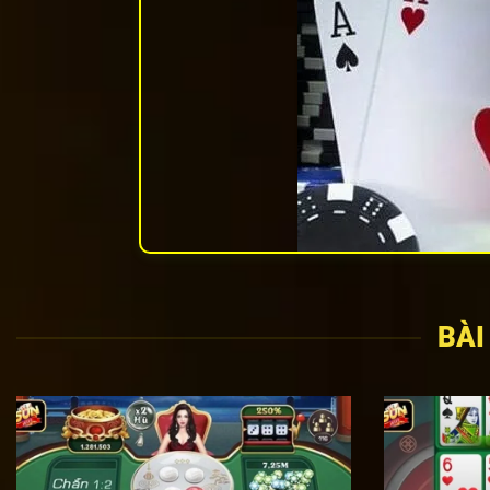
BÀI
Bước sang năm 2026, thương hiệu
Sunwi
của sân chơi đã định hình lại các tiêu chu