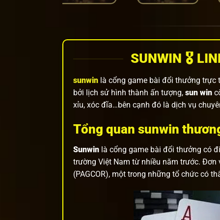
SUNWIN 🎖️ L
sunwin
là cổng game bài đổi thưởng trực 
bởi lịch sử hình thành ấn tượng,
sun win
cò
xỉu, xóc đĩa…bên cạnh đó là dịch vụ chuyê
Tổng quan sunwin thương
Sunwin
là cổng game bài đổi thưởng có điể
trường Việt Nam từ nhiều năm trước. Đơn 
(PAGCOR), một trong những tổ chức có th