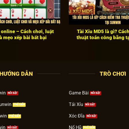
ệ giá trị cốt lõi của sun win
những kim chỉ nam rõ ràng để không bao giờ bị chệch hướng tr
online – Cách chơi, luật
Tài Xỉu MD5 là gì? Cách
à mẹo xếp bài bất bại
thuật toán công bằng t
lục
inh thái cá cược thông minh, nơi mà công nghệ trí tuệ nhân tạ
 năm tới là mở rộng mạng lưới tầm ảnh hưởng sang các khu vực 
.
HƯỚNG DẪN
TRÒ CHƠI
ền lợi người chơi
ôi trường giải trí sòng phẳng, sạch bóng các hành vi gian lận
win
Game Bài
ng cơ hội gặt hái thành quả tài chính đích thực, đồng thời đẩ
unwin
Tải Xỉu
win
Xóc Đĩa
win
Nổ Hũ